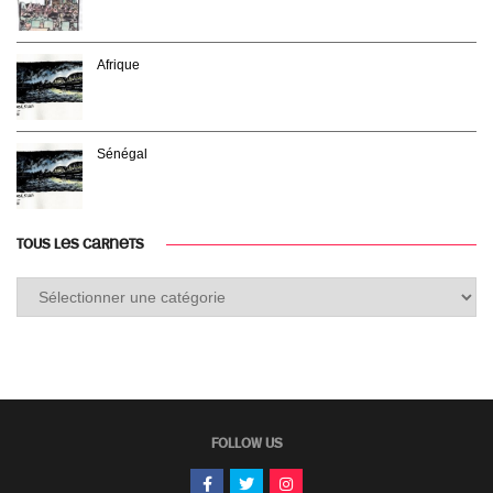
Afrique
Sénégal
TOUS LES CARNETS
Tous
les
carnets
FOLLOW US