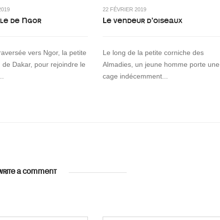
2019
22 FÉVRIER 2019
’île de Ngor
Le vendeur d’oiseaux
raversée vers Ngor, la petite
Le long de la petite corniche des
d de Dakar, pour rejoindre le
Almadies, un jeune homme porte une
..
cage indécemment...
WRITE A COMMENT