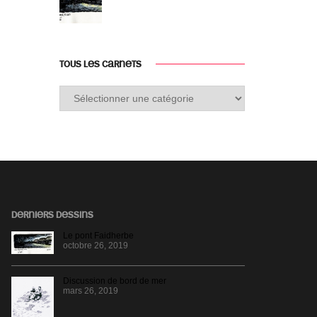
TOUS LES CARNETS
Tous
les
carnets
DERNIERS DESSINS
Le pont Faidherbe
octobre 26, 2019
Discussion de bord de mer
mars 26, 2019