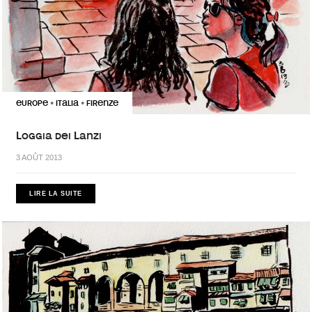
EUROPE
ITALIA
FIRENZE
•
•
Loggia dei Lanzi
3 AOÛT 2013
LIRE LA SUITE