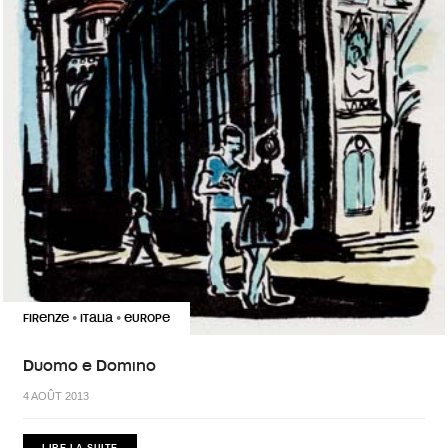
FIRENZE
ITALIA
EUROPE
•
•
Duomo e Domino
4 AOÛT 2013