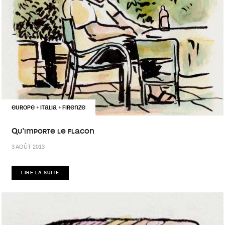
EUROPE
ITALIA
FIRENZE
•
•
Qu’importe le flacon
3 AOÛT 2013
LIRE LA SUITE