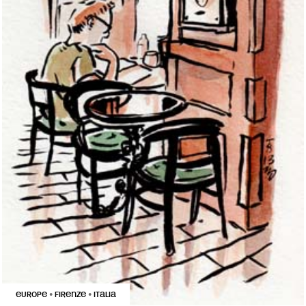
EUROPE
FIRENZE
ITALIA
•
•