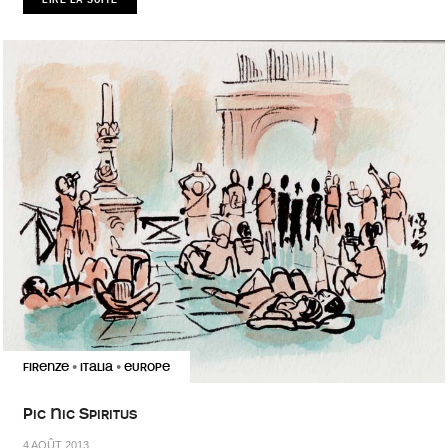
LIRE LA SUITE
FIRENZE
ITALIA
EUROPE
•
•
Pic Nic Spiritus
4 AOÛT 2013