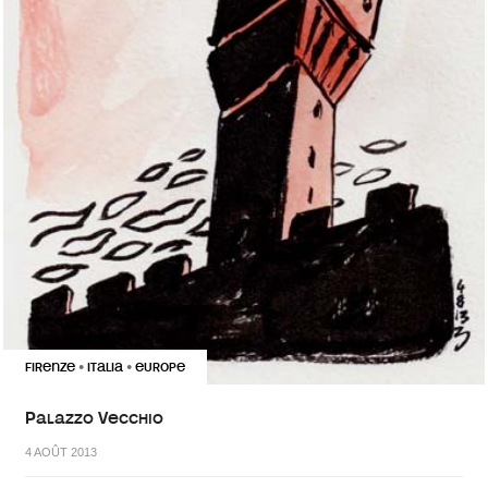
FIRENZE
ITALIA
EUROPE
•
•
Palazzo Vecchio
4 AOÛT 2013