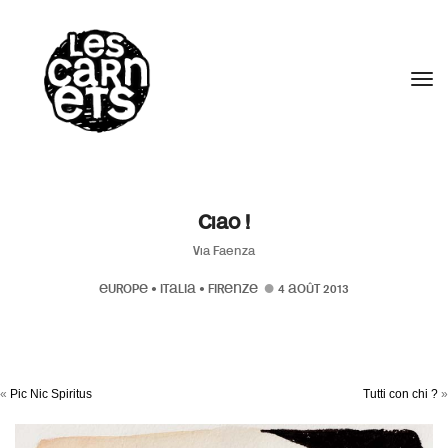
//
Tog
Ciao !
Via Faenza
EUROPE
•
ITALIA
•
FIRENZE
4 AOÛT 2013
«
Pic Nic Spiritus
Tutti con chi ?
»