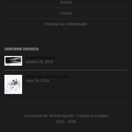
Accueil
Contact
Politique de confidentialité
DERNIERS DESSINS
Le pont Faidherbe
octobre 26, 2019
Discussion de bord de mer
mars 26, 2019
Les carnets de Jérôme Agostini - Croquis et voyages
2010 - 2019