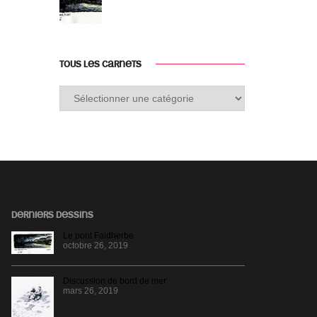
TOUS LES CARNETS
Tous
les
carnets
DERNIERS DESSINS
Le pont Faidherbe
octobre 26, 2019
Discussion de bord de mer
mars 26, 2019