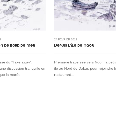
9
24 FÉVRIER 2019
on de bord de mer
Depuis l’île de Ngor
asse du "Take away",
Première traversée vers Ngor, la petit
 une discussion tranquille en
île au Nord de Dakar, pour rejoindre l
que la marée...
restaurant...