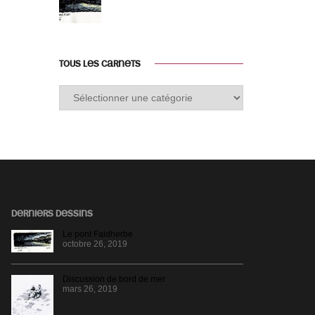
TOUS LES CARNETS
Tous
les
carnets
DERNIERS DESSINS
Le pont Faidherbe
octobre 26, 2019
Discussion de bord de mer
mars 26, 2019