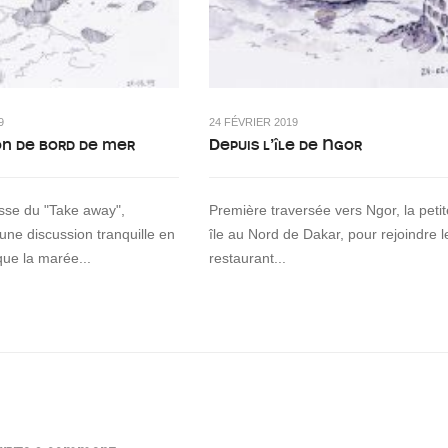
9
24 FÉVRIER 2019
on de bord de mer
Depuis l’île de Ngor
asse du "Take away",
Première traversée vers Ngor, la petit
 une discussion tranquille en
île au Nord de Dakar, pour rejoindre l
que la marée...
restaurant...