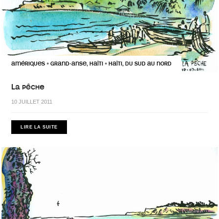
AMÉRIQUES
GRAND-ANSE, HAÏTI
HAÏTI, DU SUD AU NORD
•
•
La pêche
10 JUILLET 2011
LIRE LA SUITE