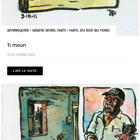
AMÉRIQUES
GRAND-ANSE, HAÏTI
HAÏTI, DU SUD AU NORD
•
•
Ti moun
9 OCTOBRE 2011
LIRE LA SUITE