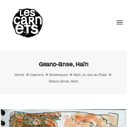
//
Tog
Grand-Anse, Haïti
Home
Carnets
Amériques
Haïti, du sud au Nord
Grand-Anse, Haïti