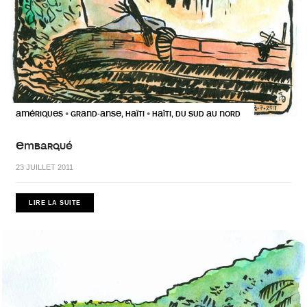
AMÉRIQUES
GRAND-ANSE, HAÏTI
HAÏTI, DU SUD AU NORD
•
•
Embarqué
23 JUILLET 2011
LIRE LA SUITE