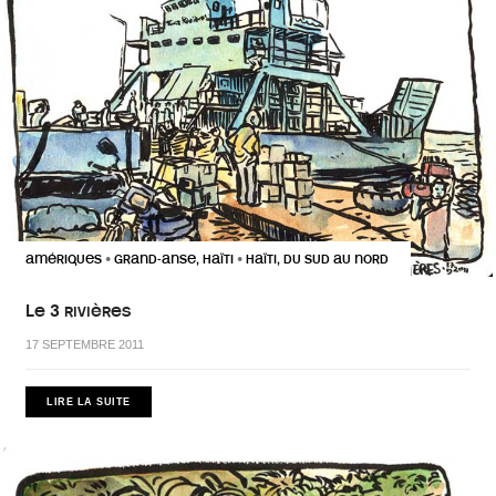
AMÉRIQUES
GRAND-ANSE, HAÏTI
HAÏTI, DU SUD AU NORD
•
•
Le 3 rivières
17 SEPTEMBRE 2011
LIRE LA SUITE