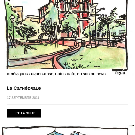
AMÉRIQUES
GRAND-ANSE, HAÏTI
HAÏTI, DU SUD AU NORD
•
•
La Cathédrale
17 SEPTEMBRE 2011
LIRE LA SUITE