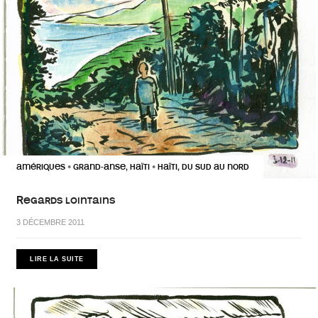
AMÉRIQUES
GRAND-ANSE, HAÏTI
HAÏTI, DU SUD AU NORD
•
•
Regards lointains
3 DÉCEMBRE 2011
LIRE LA SUITE