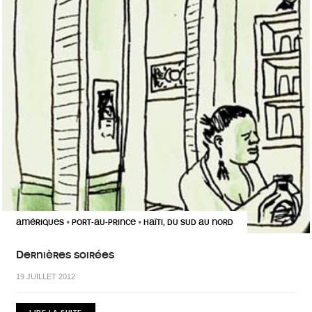
AMÉRIQUES
PORT-AU-PRINCE
HAÏTI, DU SUD AU NORD
•
•
Dernières soirées
19 JUILLET 2012