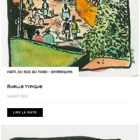
HAÏTI, DU SUD AU NORD
AMÉRIQUES
•
Ruelle typique
5 AOÛT 2012
LIRE LA SUITE