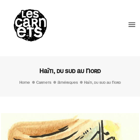
//
Tog
Haïti, du sud au Nord
Home
Carnets
Amériques
Haïti, du sud au Nord