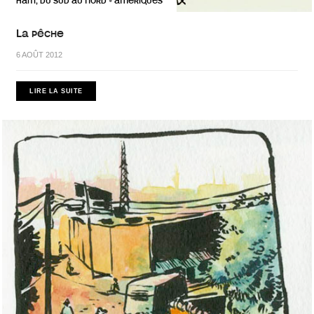
HAÏTI, DU SUD AU NORD
AMÉRIQUES
•
La pêche
6 AOÛT 2012
LIRE LA SUITE