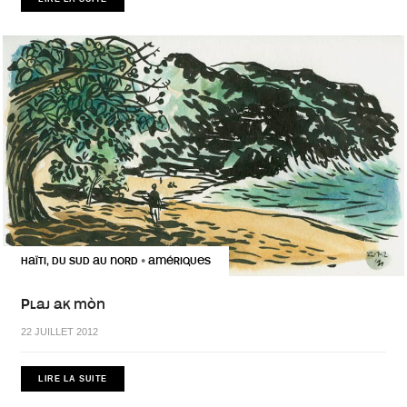
HAÏTI, DU SUD AU NORD
AMÉRIQUES
•
Plaj ak mòn
22 JUILLET 2012
LIRE LA SUITE