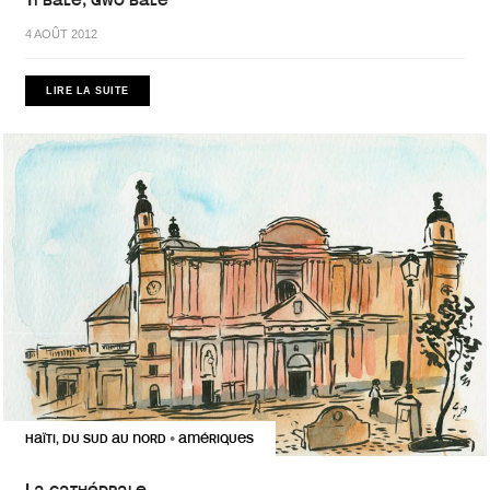
Ti balé, gwo balé
4 AOÛT 2012
LIRE LA SUITE
HAÏTI, DU SUD AU NORD
AMÉRIQUES
•