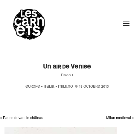
//
Tog
Un air de Venise
Navigli
EUROPE
•
ITALIA
•
MILANO
19 OCTOBRE 2013
«
Pause devant le château
Milan médiéval
»