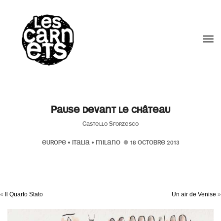
//
Tog
Pause devant le château
Castello Sforzesco
EUROPE
•
ITALIA
•
MILANO
18 OCTOBRE 2013
«
Il Quarto Stato
Un air de Venise
»