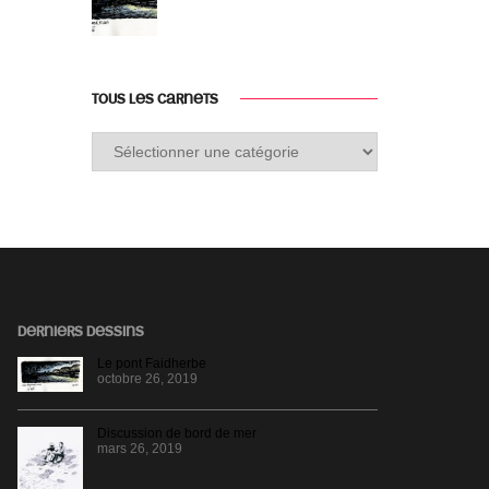
TOUS LES CARNETS
Tous
les
carnets
DERNIERS DESSINS
Le pont Faidherbe
octobre 26, 2019
Discussion de bord de mer
mars 26, 2019