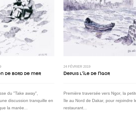
9
24 FÉVRIER 2019
on de bord de mer
Depuis l’île de Ngor
asse du "Take away",
Première traversée vers Ngor, la petit
 une discussion tranquille en
île au Nord de Dakar, pour rejoindre l
que la marée...
restaurant...