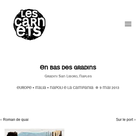
//
Tog
En bas des gradins
Gradini San Liboro, Naples
EUROPE
•
ITALIA
•
NAPOLI E LA CAMPANIA
9 MAI 2013
«
Roman de quai
Sur le port
»