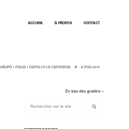
ACCUEIL
À PROPOS
CONTACT
EUROPE
•
ITALIA
•
NAPOLI E LA CAMPANIA
8 MAI 2013
En bas des gradins
»