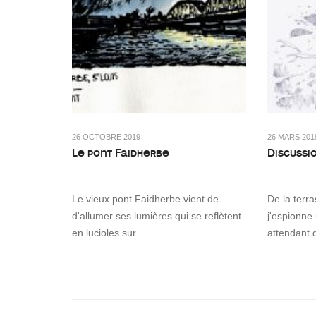
26 OCTOBRE 2019
26 MARS 201
Le pont Faidherbe
Discussi
Le vieux pont Faidherbe vient de
De la terr
d'allumer ses lumières qui se reflètent
j'espionne
en lucioles sur...
attendant 