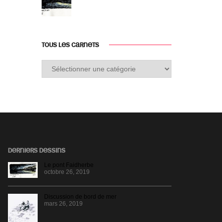
TOUS LES CARNETS
Tous
les
carnets
DERNIERS DESSINS
Le pont Faidherbe
octobre 26, 2019
Discussion de bord de mer
mars 26, 2019