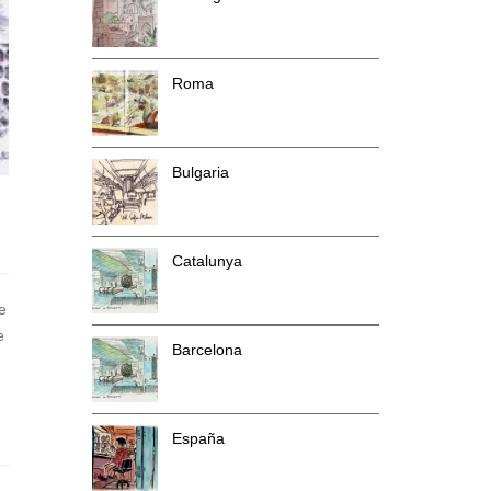
Roma
Bulgaria
Catalunya
e
e
Barcelona
España