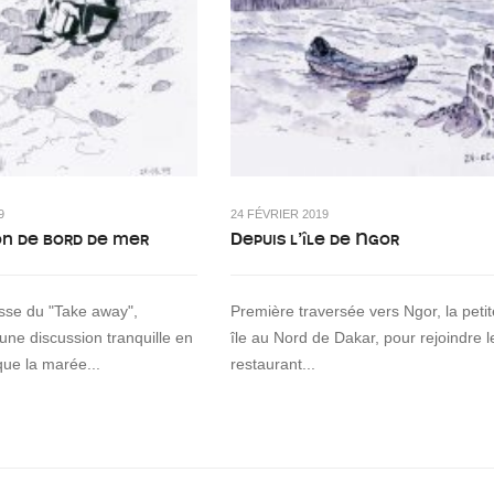
9
24 FÉVRIER 2019
on de bord de mer
Depuis l’île de Ngor
asse du "Take away",
Première traversée vers Ngor, la petit
 une discussion tranquille en
île au Nord de Dakar, pour rejoindre l
que la marée...
restaurant...