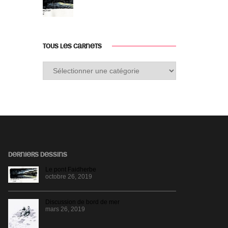
TOUS LES CARNETS
Tous
les
carnets
DERNIERS DESSINS
Le pont Faidherbe
octobre 26, 2019
Discussion de bord de mer
mars 26, 2019