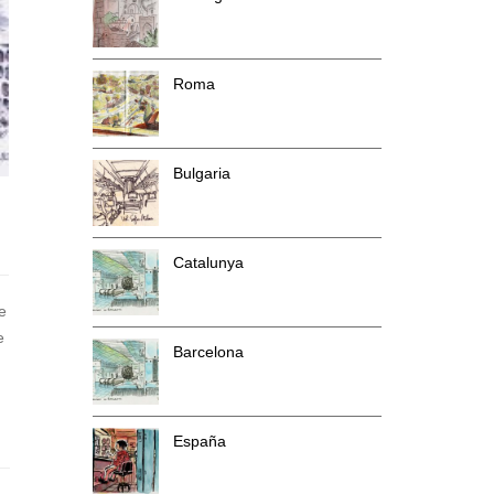
Roma
Bulgaria
Catalunya
e
e
Barcelona
España