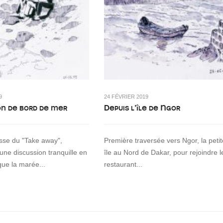
9
24 FÉVRIER 2019
on de bord de mer
Depuis l’île de Ngor
asse du "Take away",
Première traversée vers Ngor, la petit
 une discussion tranquille en
île au Nord de Dakar, pour rejoindre l
que la marée...
restaurant...