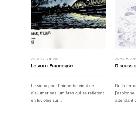
26 OCTOBRE 2019
26 MARS 201
Le pont Faidherbe
Discussi
Le vieux pont Faidherbe vient de
De la terr
d'allumer ses lumières qui se reflètent
j'espionne
en lucioles sur...
attendant 