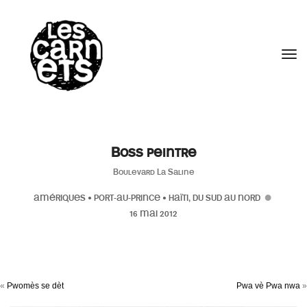
//
Tog
Boss peintre
Boulevard La Saline
AMÉRIQUES
•
PORT-AU-PRINCE
•
HAÏTI, DU SUD AU NORD
16 MAI 2012
«
Pwomès se dèt
Pwa vè Pwa nwa
»