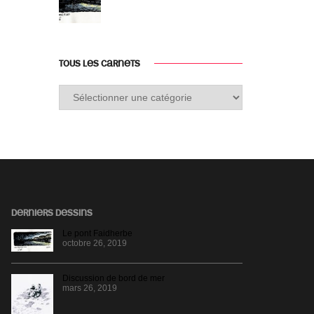
TOUS LES CARNETS
Tous
les
carnets
DERNIERS DESSINS
Le pont Faidherbe
octobre 26, 2019
Discussion de bord de mer
mars 26, 2019