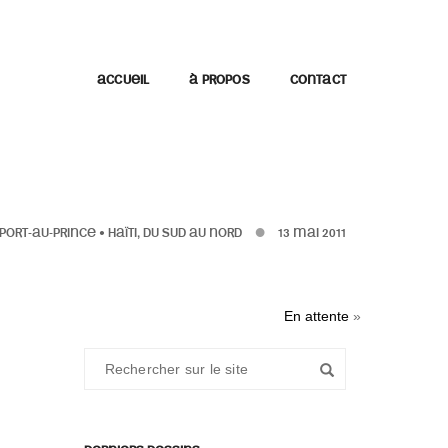
ACCUEIL
À PROPOS
CONTACT
PORT-AU-PRINCE
•
HAÏTI, DU SUD AU NORD
13 MAI 2011
En attente
»