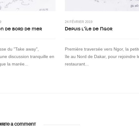
9
24 FÉVRIER 2019
on de bord de mer
Depuis l’île de Ngor
asse du "Take away",
Première traversée vers Ngor, la petit
 une discussion tranquille en
île au Nord de Dakar, pour rejoindre l
que la marée...
restaurant...
WRITE A COMMENT