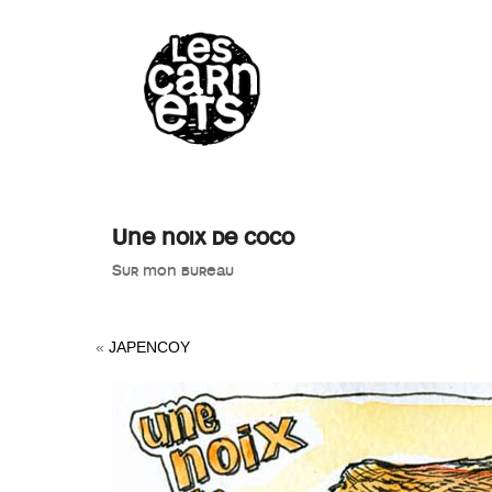
//
Une noix de coco
Sur mon bureau
«
JAPENCOY