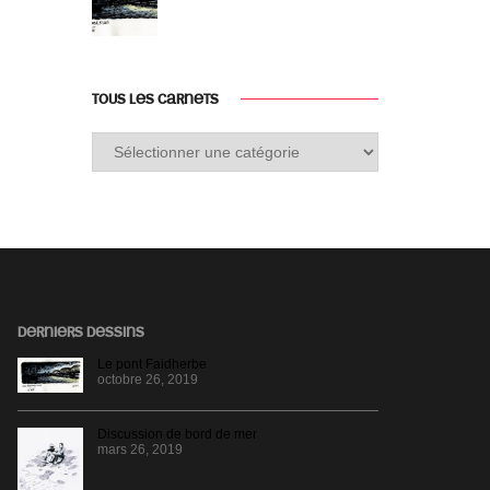
TOUS LES CARNETS
Tous
les
carnets
DERNIERS DESSINS
Le pont Faidherbe
octobre 26, 2019
Discussion de bord de mer
mars 26, 2019