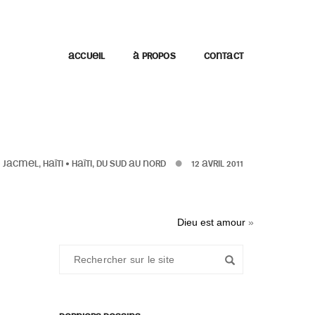
ACCUEIL
À PROPOS
CONTACT
•
JACMEL, HAÏTI
•
HAÏTI, DU SUD AU NORD
12 AVRIL 2011
Dieu est amour
»