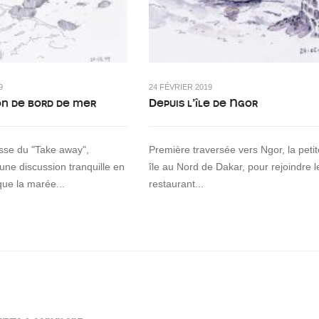
9
24 FÉVRIER 2019
on de bord de mer
Depuis l’île de Ngor
asse du "Take away",
Première traversée vers Ngor, la petit
 une discussion tranquille en
île au Nord de Dakar, pour rejoindre l
que la marée...
restaurant...