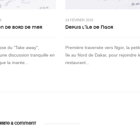
9
24 FÉVRIER 2019
on de bord de mer
Depuis l’île de Ngor
asse du "Take away",
Première traversée vers Ngor, la petit
 une discussion tranquille en
île au Nord de Dakar, pour rejoindre l
que la marée...
restaurant...
WRITE A COMMENT