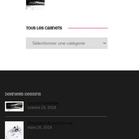
TOUS LES CARNETS
Tous
les
carnets
DERNIERS DESSINS
Le pont Faidherbe
octobre 26, 2019
Discussion de bord de mer
mars 26, 2019