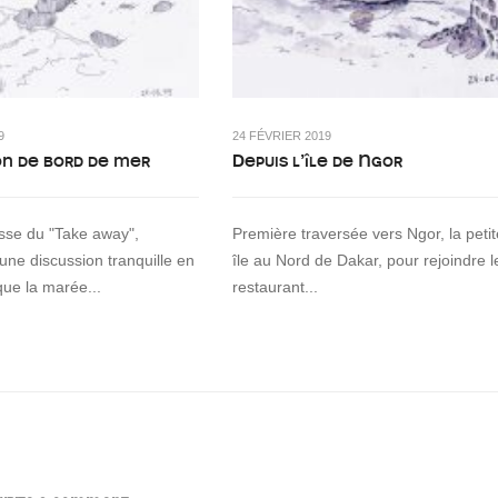
9
24 FÉVRIER 2019
on de bord de mer
Depuis l’île de Ngor
asse du "Take away",
Première traversée vers Ngor, la petit
 une discussion tranquille en
île au Nord de Dakar, pour rejoindre l
que la marée...
restaurant...