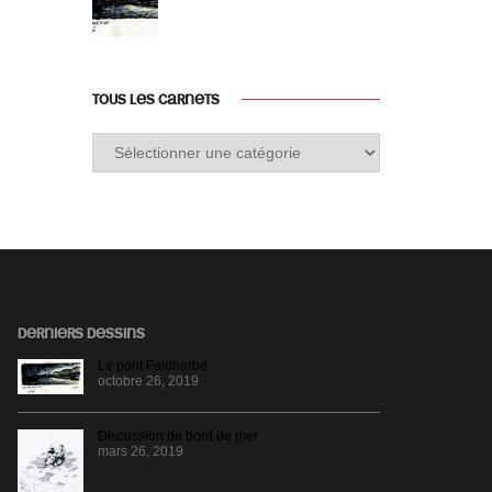
TOUS LES CARNETS
Tous
les
carnets
DERNIERS DESSINS
Le pont Faidherbe
octobre 26, 2019
Discussion de bord de mer
mars 26, 2019