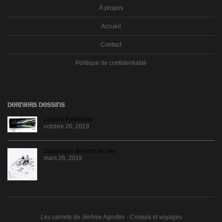
À propos
Accueil
Contact
Politique de confidentialité
DERNIERS DESSINS
Le pont Faidherbe
octobre 26, 2019
Discussion de bord de mer
mars 26, 2019
Les carnets de Jérôme Agostini - Croquis et voyages