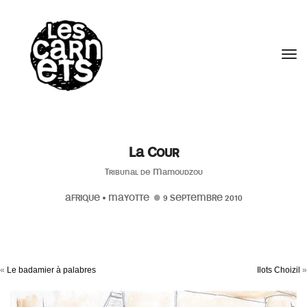
//
Tog
La Cour
Tribunal de Mamoudzou
AFRIQUE
•
MAYOTTE
9 SEPTEMBRE 2010
«
Le badamier à palabres
Ilots Choizil
»