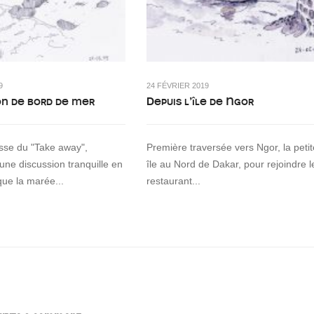
9
24 FÉVRIER 2019
on de bord de mer
Depuis l’île de Ngor
asse du "Take away",
Première traversée vers Ngor, la petit
 une discussion tranquille en
île au Nord de Dakar, pour rejoindre l
que la marée...
restaurant...