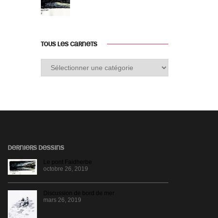
TOUS LES CARNETS
Tous
les
carnets
DERNIERS DESSINS
Le pont Faidherbe
octobre 26, 2019
Discussion de bord de mer
mars 26, 2019