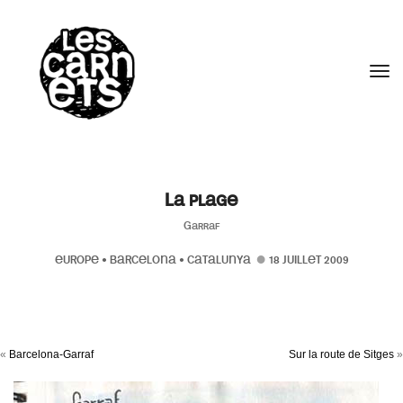
//
Tog
La plage
Garraf
EUROPE
•
BARCELONA
•
CATALUNYA
18 JUILLET 2009
«
Barcelona-Garraf
Sur la route de Sitges
»