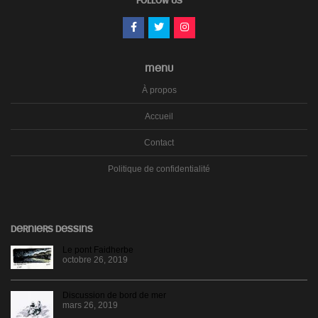
FOLLOW US
MENU
À propos
Accueil
Contact
Politique de confidentialité
DERNIERS DESSINS
Le pont Faidherbe
octobre 26, 2019
Discussion de bord de mer
mars 26, 2019