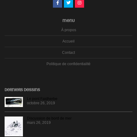
MENU
À propos
Accueil
Contact
Politique de confidentialité
DERNIERS DESSINS
Le pont Faidherbe
octobre 26, 2019
Discussion de bord de mer
mars 26, 2019