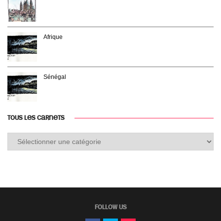
Afrique
Sénégal
TOUS LES CARNETS
Tous
les
carnets
FOLLOW US