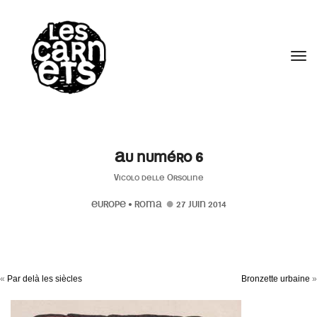
//
Tog
Au numéro 6
Vicolo delle Orsoline
EUROPE
•
ROMA
27 JUIN 2014
«
Par delà les siècles
Bronzette urbaine
»