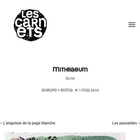
//
Tog
Mithraeum
Sutri
EUROPE
•
ROMA
1 MAI 2014
«
L’angoisse de la page blanche
Les passantes
»