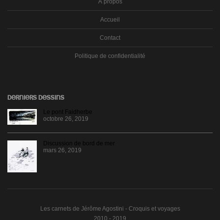
À propos
Accueil
Contact
Politique de confidentialité
DERNIERS DESSINS
Le pont Faidherbe
octobre 26, 2019
Discussion de bord de mer
mars 26, 2019
Les carnets de Jérôme Agostini - Croquis et voyages
2010 - 2019