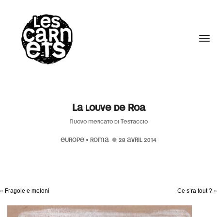
//
Tog
La louve de Roa
Nuovo mercato di Testaccio
EUROPE
•
ROMA
28 AVRIL 2014
«
Fragole e meloni
Ce s’ra tout ?
»