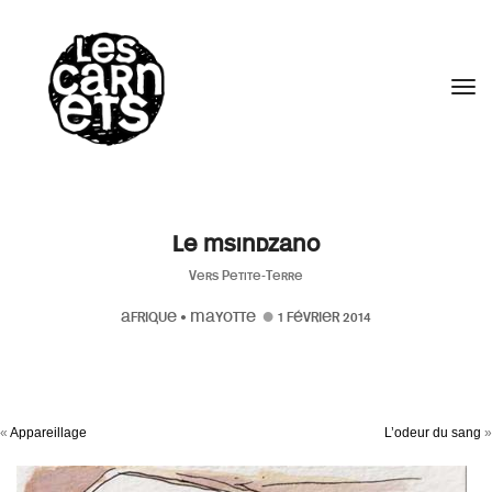
//
Tog
Le msindzano
Vers Petite-Terre
AFRIQUE
•
MAYOTTE
1 FÉVRIER 2014
«
Appareillage
L’odeur du sang
»