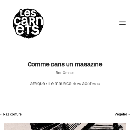
//
Tog
Comme dans un magazine
Bel Ombre
AFRIQUE
•
ILE MAURICE
26 AOÛT 2013
«
Raz coiffure
Végéter
»