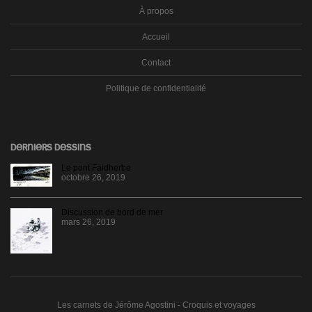
À propos
Accueil
Contact
Politique de confidentialité
DERNIERS DESSINS
Le pont Faidherbe
octobre 26, 2019
Discussion de bord de mer
mars 26, 2019
Les carnets de Jérôme Agostini - Croquis et voyages