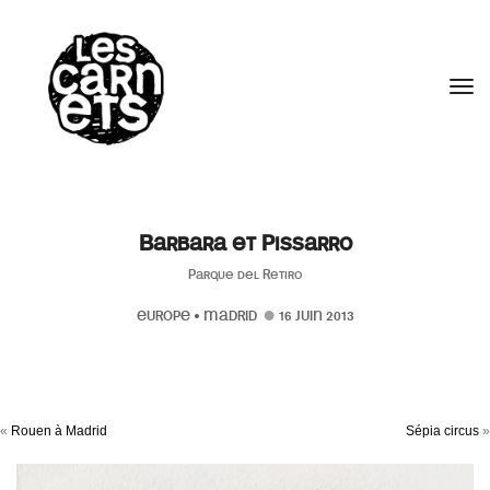
//
Tog
Barbara et Pissarro
Parque del Retiro
EUROPE
•
MADRID
16 JUIN 2013
«
Rouen à Madrid
Sépia circus
»