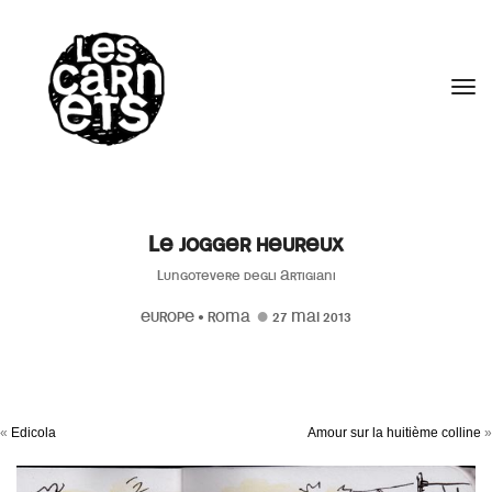
//
Tog
Le jogger heureux
Lungotevere degli Artigiani
EUROPE
•
ROMA
27 MAI 2013
«
Edicola
Amour sur la huitième colline
»