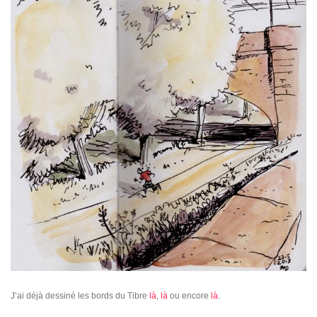
J’ai déjà dessiné les bords du Tibre
là
,
là
ou encore
là
.