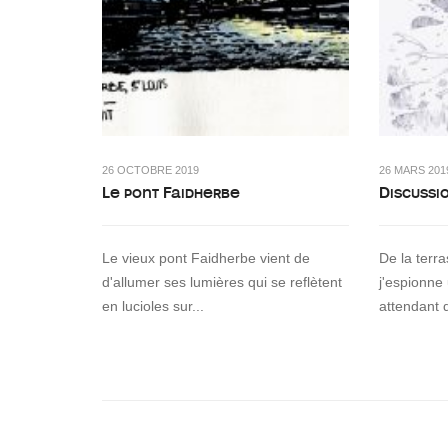
26 OCTOBRE 2019
26 MARS 201
Le pont Faidherbe
Discussi
Le vieux pont Faidherbe vient de
De la terr
d'allumer ses lumières qui se reflètent
j'espionne
en lucioles sur...
attendant 