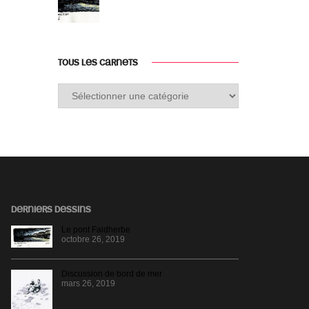
TOUS LES CARNETS
Tous
les
carnets
DERNIERS DESSINS
Le pont Faidherbe
octobre 26, 2019
Discussion de bord de mer
mars 26, 2019