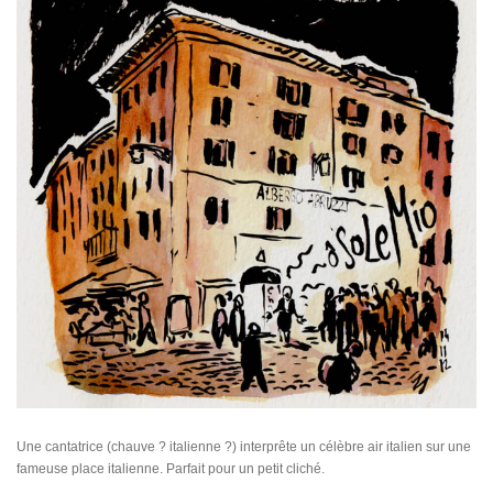
Une cantatrice (chauve ? italienne ?) interprête un célèbre air italien sur une
fameuse place italienne. Parfait pour un petit cliché.