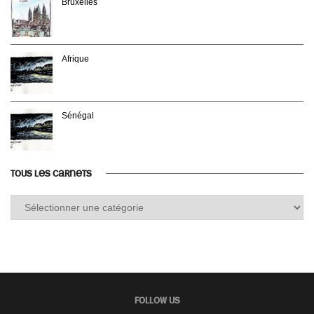
Bruxelles
Afrique
Sénégal
TOUS LES CARNETS
Tous
les
carnets
FOLLOW US