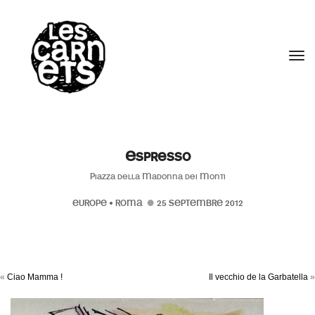
//
Tog
Espresso
Piazza della Madonna dei Monti
EUROPE
•
ROMA
25 SEPTEMBRE 2012
«
Ciao Mamma !
Il vecchio de la Garbatella
»