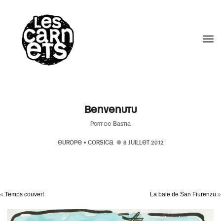
//
Tog
Benvenutu
Port de Bastia
EUROPE
•
CORSICA
8 JUILLET 2012
«
Temps couvert
La baie de San Fiurenzu
»