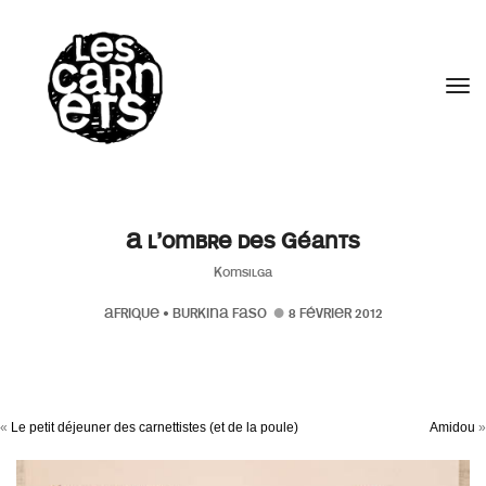
//
Tog
A l’ombre des Géants
Komsilga
AFRIQUE
•
BURKINA FASO
8 FÉVRIER 2012
«
Le petit déjeuner des carnettistes (et de la poule)
Amidou
»