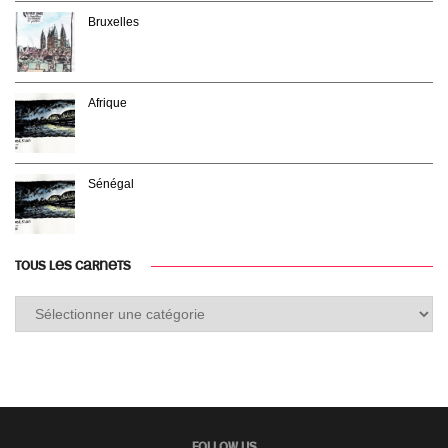
Bruxelles
Afrique
Sénégal
TOUS LES CARNETS
Tous
les
carnets
FOLLOW US