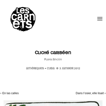
//
Tog
Cliché caribéen
Playa Ancòn
AMÉRIQUES
•
CUBA
3 JANVIER 2012
«
En las calles
Dans l’osier, elle lisait
»