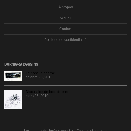
À propos
Accueil
Contact
Politique de confidentialité
DERNIERS DESSINS
Le pont Faidherbe
octobre 26, 2019
Discussion de bord de mer
mars 26, 2019
Les carnets de Jérôme Agostini - Croquis et voyages