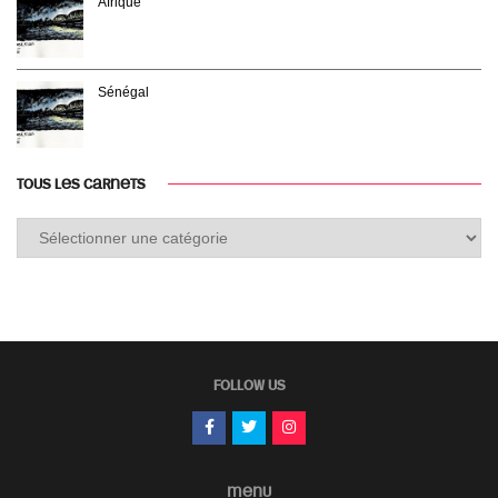
Afrique
Sénégal
TOUS LES CARNETS
Tous
les
carnets
FOLLOW US
MENU