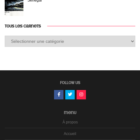
Sénégal
TOUS LES CARNETS
Tous
les
carnets
FOLLOW US
MENU
À propos
Accueil