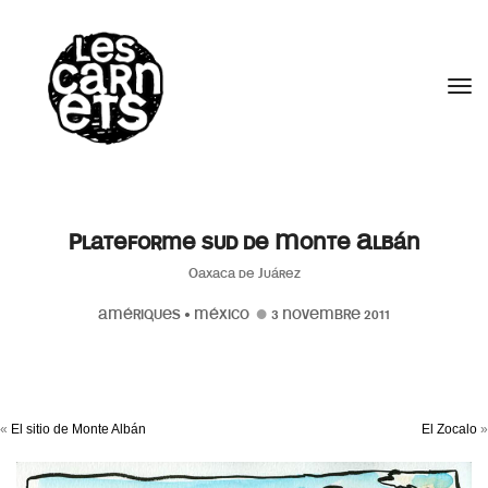
//
Tog
Plateforme sud de Monte Albán
Oaxaca de Juárez
AMÉRIQUES
•
MÉXICO
3 NOVEMBRE 2011
«
El sitio de Monte Albán
El Zocalo
»