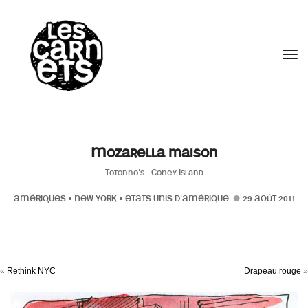
//
Tog
Mozarella maison
Totonno's - Coney Island
AMÉRIQUES
•
NEW YORK
•
ETATS UNIS D'AMÉRIQUE
29 AOÛT 2011
«
Rethink NYC
Drapeau rouge
»