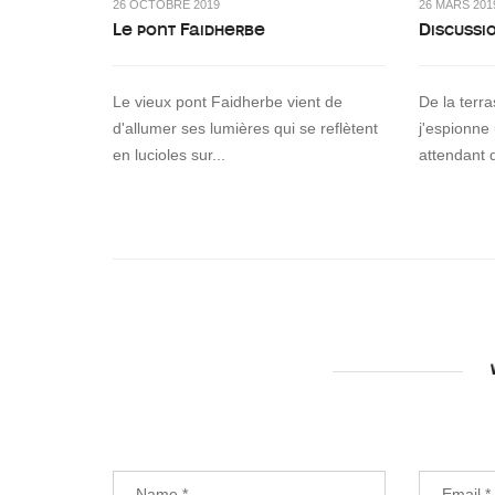
26 OCTOBRE 2019
26 MARS 201
Le pont Faidherbe
Discussi
Le vieux pont Faidherbe vient de
De la terr
d'allumer ses lumières qui se reflètent
j'espionne
en lucioles sur...
attendant 