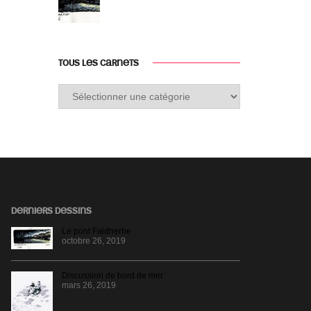
TOUS LES CARNETS
Tous
les
carnets
DERNIERS DESSINS
Le pont Faidherbe
octobre 26, 2019
Discussion de bord de mer
mars 26, 2019