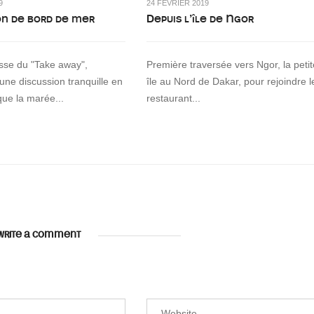
9
24 FÉVRIER 2019
on de bord de mer
Depuis l’île de Ngor
asse du "Take away",
Première traversée vers Ngor, la petit
 une discussion tranquille en
île au Nord de Dakar, pour rejoindre l
que la marée...
restaurant...
WRITE A COMMENT