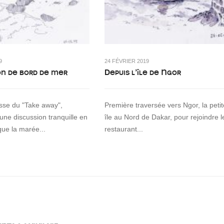
9
24 FÉVRIER 2019
on de bord de mer
Depuis l’île de Ngor
asse du "Take away",
Première traversée vers Ngor, la petit
 une discussion tranquille en
île au Nord de Dakar, pour rejoindre l
que la marée...
restaurant...