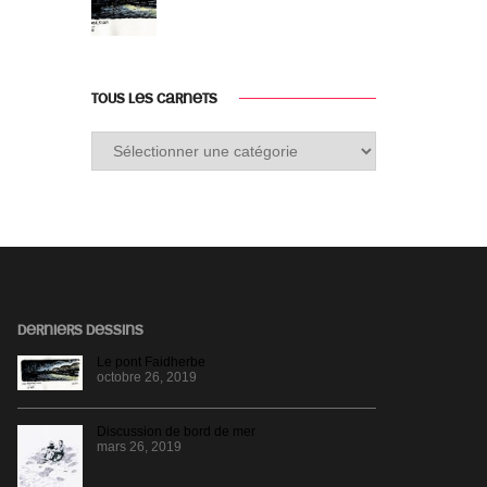
TOUS LES CARNETS
Tous
les
carnets
DERNIERS DESSINS
Le pont Faidherbe
octobre 26, 2019
Discussion de bord de mer
mars 26, 2019