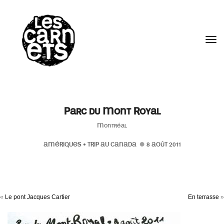
//
Tog
Parc du Mont Royal
Montréal
AMÉRIQUES
•
TRIP AU CANADA
8 AOÛT 2011
«
Le pont Jacques Cartier
En terrasse
»