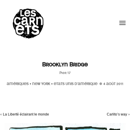
//
Tog
Brooklyn Bridge
Pier 17
AMÉRIQUES
•
NEW YORK
•
ETATS UNIS D'AMÉRIQUE
4 AOÛT 2011
«
La Liberté éclairant le monde
Carlito’s way
»