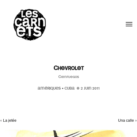
//
Tog
Chevrolet
Cienfuegos
AMÉRIQUES
•
CUBA
2 JUIN 2011
«
La jetée
Una calle
»