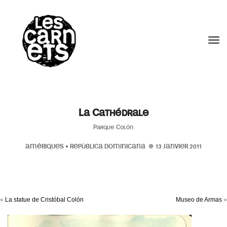
//
Tog
La Cathédrale
Parque Colón
AMÉRIQUES
•
REPÙBLICA DOMINICANA
13 JANVIER 2011
«
La statue de Cristóbal Colón
Museo de Armas
»