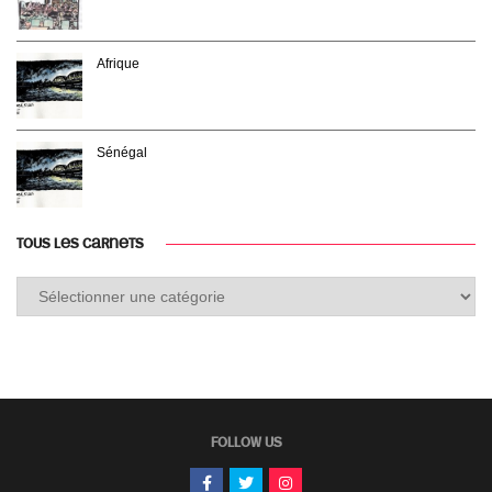
Afrique
Sénégal
TOUS LES CARNETS
Tous
les
carnets
FOLLOW US