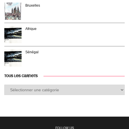
Bruxelles
Afrique
Sénégal
TOUS LES CARNETS
Tous
les
carnets
FOLLOW US