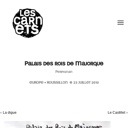
//
Tog
Palais des rois de Majorque
Perpignan
EUROPE
•
ROUSSILLON
23 JUILLET 2010
«
La digue
Le Castillet
»